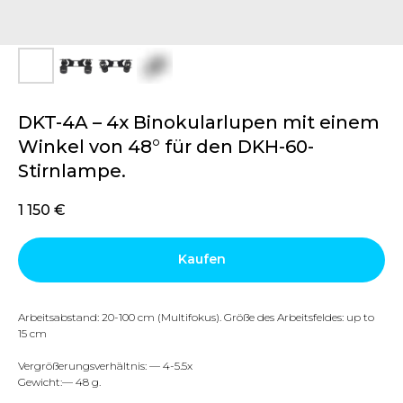
DKT-4A – 4x Binokularlupen mit einem
Winkel von 48° für den DKH-60-
Stirnlampe.
1 150
€
Kaufen
Arbeitsabstand: 20-100 cm (Multifokus). Größe des Arbeitsfeldes: up to
15 cm
Vergrößerungsverhältnis: — 4-5.5x
Gewicht:— 48 g.